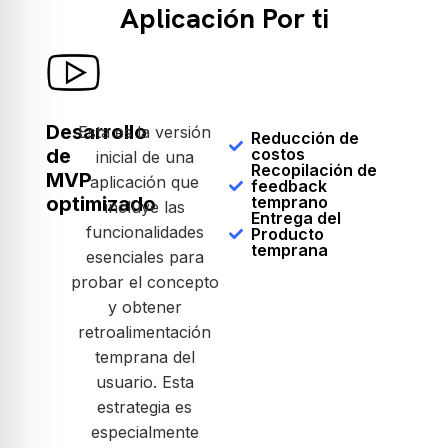
Aplicación Por ti
Desarrollo
Esta es la versión
Reducción de
de
costos
inicial de una
Recopilación de
MVP
aplicación que
feedback
optimizado
temprano
incluye las
Entrega del
funcionalidades
Producto
temprana
esenciales para
probar el concepto
y obtener
retroalimentación
temprana del
usuario. Esta
estrategia es
especialmente