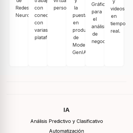
de
trabajo
virtuales
y
y
Gráficas
Redes
con
personalizados.
la
videos
para
Neuronales.
conectividad
puesta
en
el
con
en
tiempo
análisis
varias
produccion
real.
de
plataformas.
de
negocio.
Modelos
GenIA.
IA
Análisis Predictivo y Clasificativo
Automatización