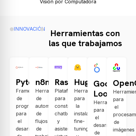
Visión por Computadora
INNOVACIÓN
Herramientas con
las que trabajamos
Pytorch
n8n
Rasa
HugginFace
Open
Google
Framework
Herramienta
Plataforma
Herramienta
Looker
Herramie
de
de
para
para
para
Herramienta
programación
automatización
construir
la
el
para
para
de
chatbots
instalación,
procesam
el
el
flujos
y
fine-
de
desarrollo
desarrollo
de
asistentes
tuning
imágenes
de