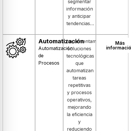
segmentar
información
y anticipar
tendencias…
Automatización
Implementamos
Más
informaci
Automatización
soluciones
de
tecnológicas
Procesos
que
automatizan
tareas
repetitivas
y procesos
operativos,
mejorando
la eficiencia
y
reduciendo